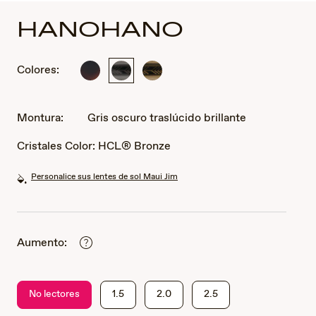
HANOHANO
Colores:
Habana
Gris
Verde
oscuro
oscuro
traslúcido
brillante
traslúcido
brillante
con
brillante
Montura:
Gris oscuro traslúcido brillante
amarillo
traslúcido
Cristales Color:
HCL® Bronze
Personalice sus lentes de sol Maui Jim
Aumento:
No lectores
1.5
2.0
2.5