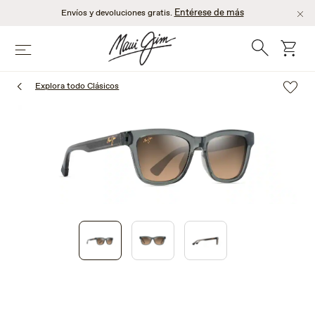
Saltar
Entérese de más
Envíos y devoluciones gratis.
al
contenido
Búsqueda
Carro
Menú
principal
Explora todo Clásicos
1
of
3