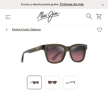
Saltar
Entérese de más
Envíos y devoluciones gratis.
al
contenido
Búsqueda
Carro
Menú
principal
Explora todo Clásicos
1
of
3