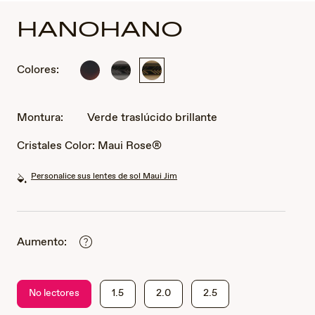
HANOHANO
Colores:
Habana
Gris
Verde
oscuro
oscuro
traslúcido
brillante
traslúcido
brillante
con
brillante
Montura:
Verde traslúcido brillante
amarillo
traslúcido
Cristales Color:
Maui Rose®
Personalice sus lentes de sol Maui Jim
Aumento:
No lectores
1.5
2.0
2.5