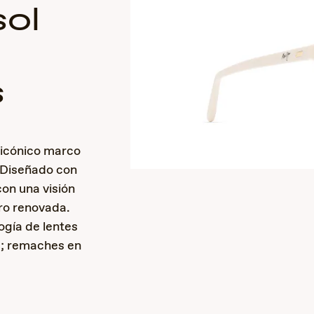
sol
s
 icónico marco
 Diseñado con
on una visión
ro renovada.
ogía de lentes
a; remaches en