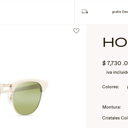
Co
gratis Dev
HO
$
7,730
.
iva incluid
Colores:
2
of
Montura:
3
Cristales Co