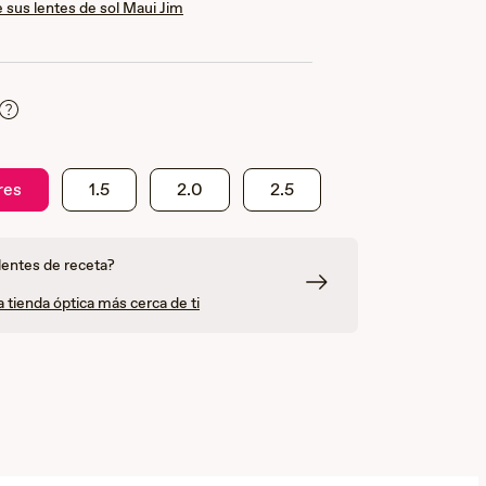
 sus lentes de sol Maui Jim
res
1.5
2.0
2.5
lentes de receta?
 tienda óptica más cerca de ti