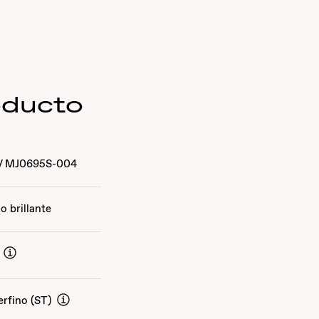
oducto
/
MJ0695S-004
do brillante
erfino (ST)