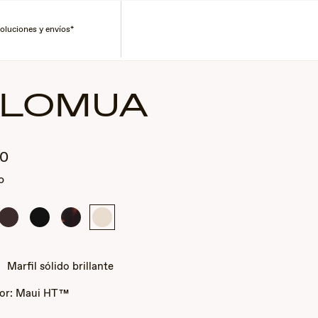
rporate Gifts
Encontrar un vendedor
Servicio de atención al cliente
GAFAS
Búsqueda
Cuenta
Carro
DE
COLECCIONES
oluciones y envíos*
SOL
LOMUA
00
o
Marrón
Negro
Habana
Marfil
sólido
mate
oscuro
sólido
brillante
brillante
brillante
Marfil sólido brillante
lor:
Maui HT™