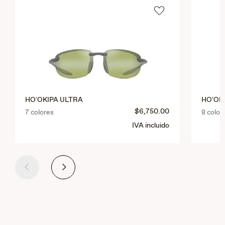
HO'OKIPA ULTRA
HO'OK
$6,750.00
7 colores
8 color
IVA incluido
Anterior
Siguiente