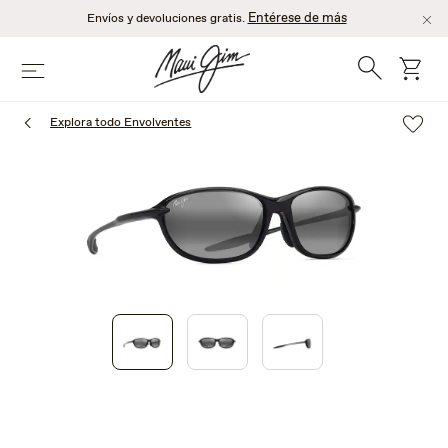
Saltar
Entérese de más
Envíos y devoluciones gratis.
al
contenido
Búsqueda
Carro
Menú
principal
Explora todo Envolventes
1
of
3