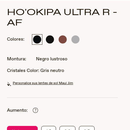
HO'OKIPA ULTRA R -
AF
Colores:
Negro
Negro
Marrón
Metal
lustroso
mate
traslúcido
Brillante
brillante
Transparente
Gris
Montura:
Negro lustroso
Oscuro
Cristales Color:
Gris neutro
Personalice sus lentes de sol Maui Jim
Aumento: