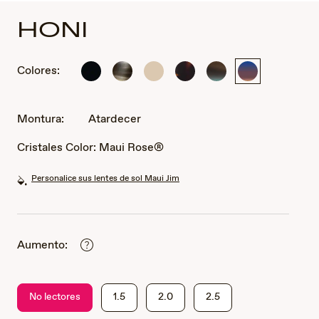
HONI
Colores:
Negro
Rayas
Marfil
Habana
Piedra
Atardecer
lustroso
carey
sólido
oscuro
arenisca
gris
mate
brillante
con
azul
Montura:
Atardecer
Cristales Color:
Maui Rose®
Personalice sus lentes de sol Maui Jim
Aumento:
No lectores
1.5
2.0
2.5