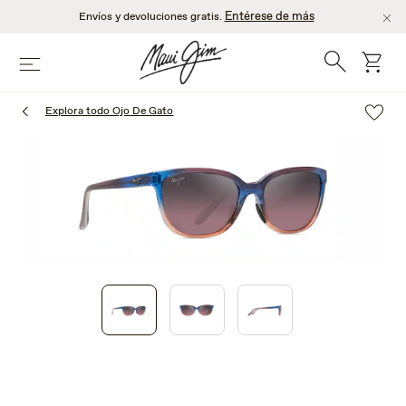
Saltar
Entérese de más
Envíos y devoluciones gratis.
al
contenido
Búsqueda
Carro
Menú
principal
Explora todo Ojo De Gato
1
of
3