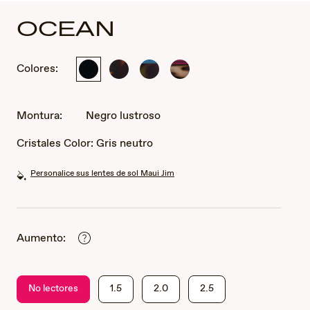
OCEAN
Colores:
Negro
Habana
Carey
Carey
lustroso
oscuro
con
con
brillante
azul
color
pavo
frambuesa
Montura:
Negro lustroso
real
Cristales Color:
Gris neutro
Personalice sus lentes de sol Maui Jim
Aumento:
No lectores
1.5
2.0
2.5