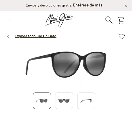
Saltar
Entérese de más
Envíos y devoluciones gratis.
al
contenido
Búsqueda
Carro
Menú
principal
Explora todo Ojo De Gato
1
of
3