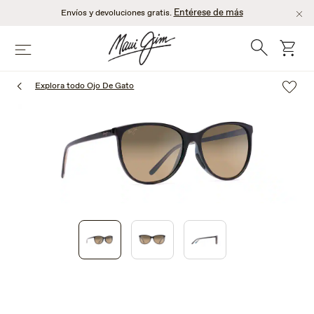
Saltar
Entérese de más
Envíos y devoluciones gratis.
al
contenido
Búsqueda
Carro
Menú
principal
Explora todo Ojo De Gato
1
of
3