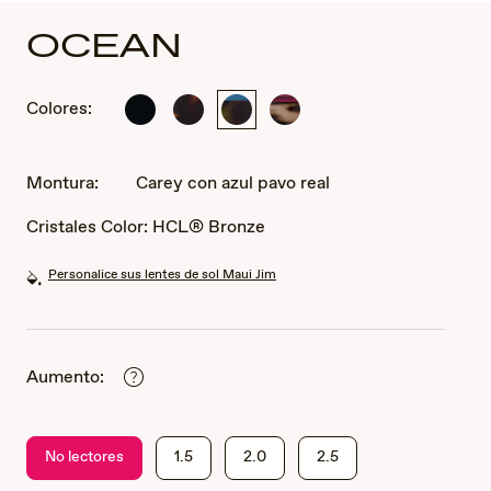
OCEAN
Colores:
Negro
Habana
Carey
Carey
lustroso
oscuro
con
con
brillante
azul
color
pavo
frambuesa
Montura:
Carey con azul pavo real
real
Cristales Color:
HCL® Bronze
Personalice sus lentes de sol Maui Jim
Aumento:
No lectores
1.5
2.0
2.5