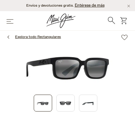
Saltar
Entérese de más
Envíos y devoluciones gratis.
al
contenido
Búsqueda
Carro
Menú
principal
Explora todo Rectangulares
1
of
3