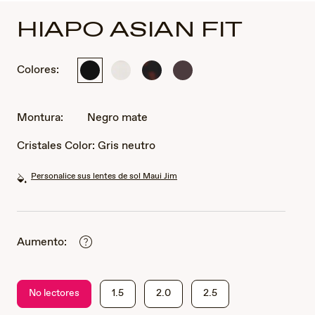
HIAPO ASIAN FIT
Colores:
Negro
Blanco
Habana
Borgoña
mate
mate
oscuro/mate
mate
Montura:
Negro mate
Cristales Color:
Gris neutro
Personalice sus lentes de sol Maui Jim
Aumento:
No lectores
1.5
2.0
2.5