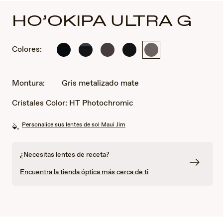
HO’OKIPA ULTRA G
Colores:
Negro
Negro
Metal
Negro
Gris
lustroso
brillante
Marrón
mate
metalizado
con
Mate
mate
gris
Montura:
Gris metalizado mate
Cristales Color:
HT Photochromic
Personalice sus lentes de sol Maui Jim
¿Necesitas lentes de receta?
Encuentra la tienda óptica más cerca de ti