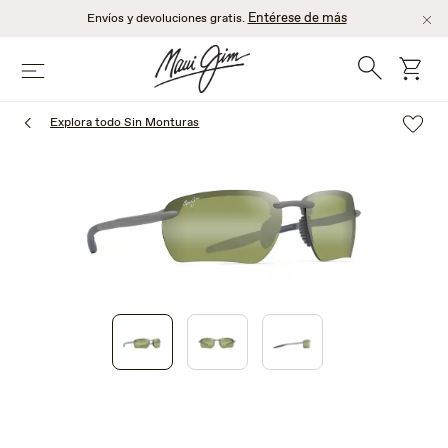
Saltar
Entérese de más
Envíos y devoluciones gratis.
al
contenido
Búsqueda
Carro
Menú
principal
Explora todo Sin Monturas
1
of
3