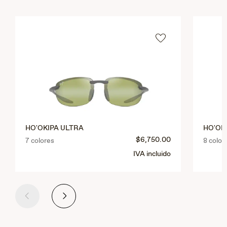
HO'OKIPA ULTRA
HO'OK
$6,750.00
7 colores
8 color
IVA incluido
Anterior
Siguiente