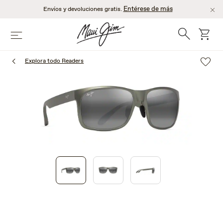
Saltar
Entérese de más
Envíos y devoluciones gratis.
al
contenido
Búsqueda
Carro
Menú
principal
Explora todo Readers
1
of
3