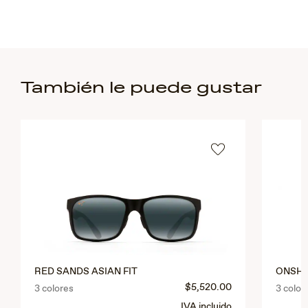
También le puede gustar
RED SANDS ASIAN FIT
ONSH
$5,520.00
3 colores
3 color
IVA incluido