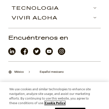
TECNOLOGÍA
VIVIR ALOHA
Encuéntrenos en
México
Español mexicano
We use cookies and similar technologies to enhance site
navigation, analyze site usage, and assist our marketing
©2026 Maui Jim, Inc. Lahaina, Hawaii
efforts. By continuing to use this website, you agree to
these conditions of use.
Cookie Policy
.