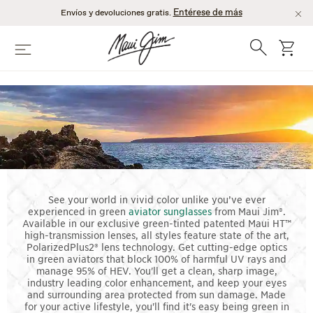
Saltar
Entérese de más
Envíos y devoluciones gratis.
al
contenido
Búsqueda
Carro
Menú
principal
AVIADORES
VERDES
See your world in vivid color unlike you’ve ever
experienced in green
aviator sunglasses
from Maui Jim®.
Available in our exclusive green-tinted patented Maui HT™
high-transmission lenses, all styles feature state of the art,
PolarizedPlus2® lens technology. Get cutting-edge optics
in green aviators that block 100% of harmful UV rays and
manage 95% of HEV. You'll get a clean, sharp image,
industry leading color enhancement, and keep your eyes
and surrounding area protected from sun damage. Made
for your active lifestyle, you'll find it's easy being green in