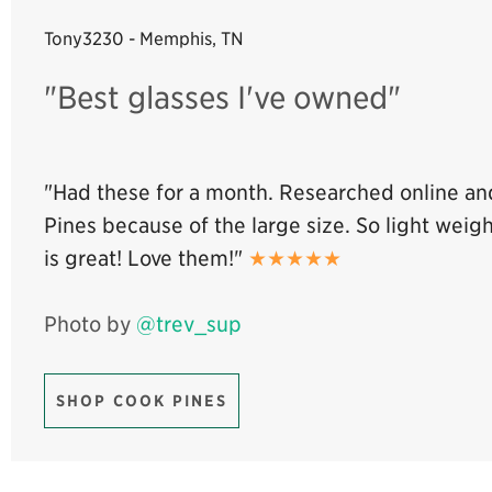
Tony3230 - Memphis, TN
"Best glasses I've owned"
"Had these for a month. Researched online a
Pines because of the large size. So light weigh
is great! Love them!"
★★★★★
Photo by
@trev_sup
SHOP COOK PINES