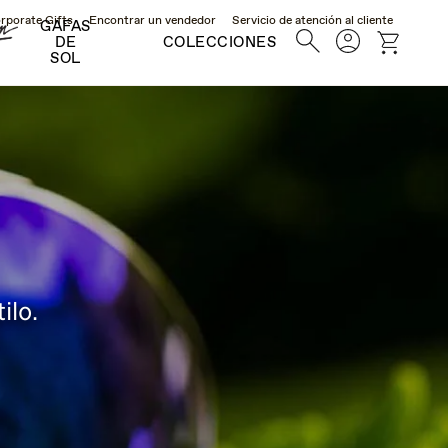
rporate Gifts
Encontrar un vendedor
Servicio de atención al cliente
GAFAS
Búsqueda
Cuenta
Carro
DE
COLECCIONES
SOL
ilo.