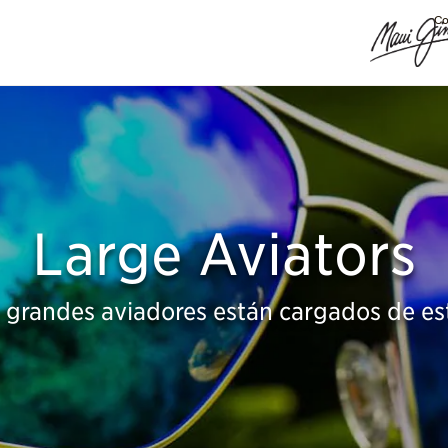
Co
Large Aviators
 grandes aviadores están cargados de est