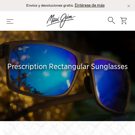
Saltar
Entérese de más
Envíos y devoluciones gratis.
al
contenido
Búsqueda
Carro
Menú
principal
Prescription Rectangular Sunglasses