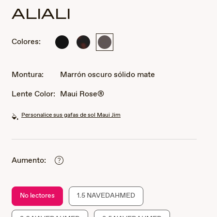
ALIALI
Colores:
Negro
Habana
Marrón
mate
oscuro/mate
oscuro
sólido
mate
Montura:
Marrón oscuro sólido mate
Lente Color:
Maui Rose®
Personalice sus gafas de sol Maui Jim
Aumento:
No lectores
1.5 NAVEDAHMED