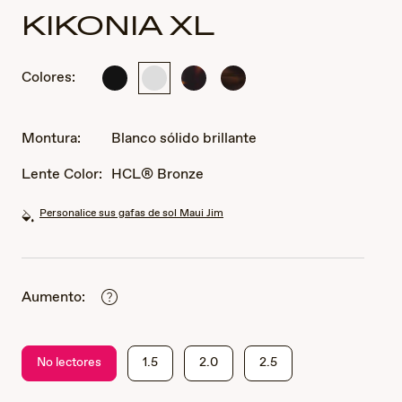
KIKONIA XL
Colores:
Negro
Blanco
Habana
Marrón
mate
sólido
oscuro
Melange
brillante
brillante
Brillante
Habana
Montura:
Blanco sólido brillante
Clásica
Lente Color:
HCL® Bronze
Personalice sus gafas de sol Maui Jim
Aumento:
No lectores
1.5
2.0
2.5