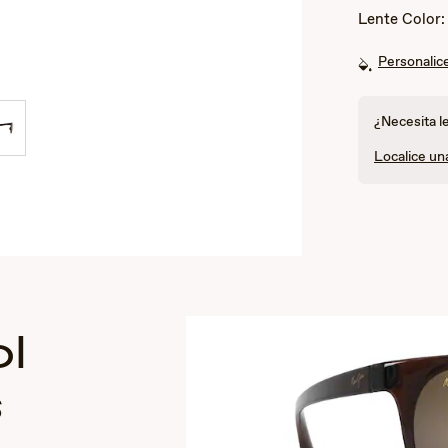
Lente Color
Personalice
¿Necesita l
Localice un
l
s