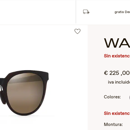
Búsqueda
Cu
L
COLECCIONES
gratis De
WA
Sin existenc
€
225
,0
iva incluid
Colores:
2
of
3
Sin existenc
Montura: