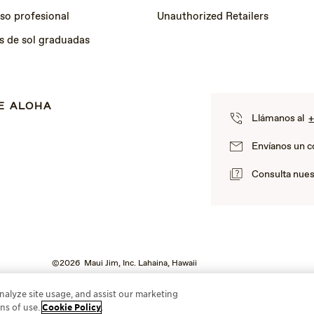
so profesional
Unauthorized Retailers
s de sol graduadas
E ALOHA
Llámanos al
+
Envíanos un c
Consulta nues
©2026 Maui Jim, Inc. Lahaina, Hawaii
nalyze site usage, and assist our marketing
ons of use.
Cookie Policy
.