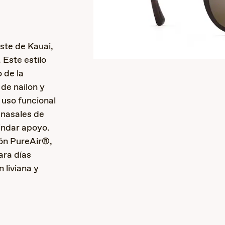
ste de Kauai,
 Este estilo
 de la
de nailon y
 uso funcional
 nasales de
indar apoyo.
ión PureAir®,
ara días
 liviana y