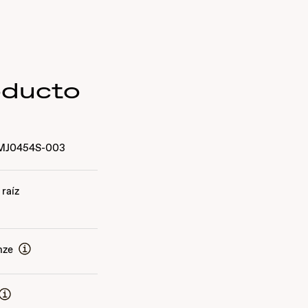
oducto
MJ0454S-003
raíz
a
nze