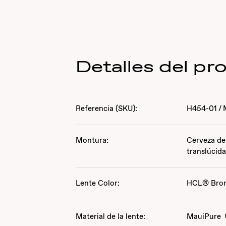
Detalles del pr
Referencia (SKU):
H454-01
/
Montura:
Cerveza de 
translúcid
Lente Color:
HCL® Bro
Material de la lente:
MauiPure