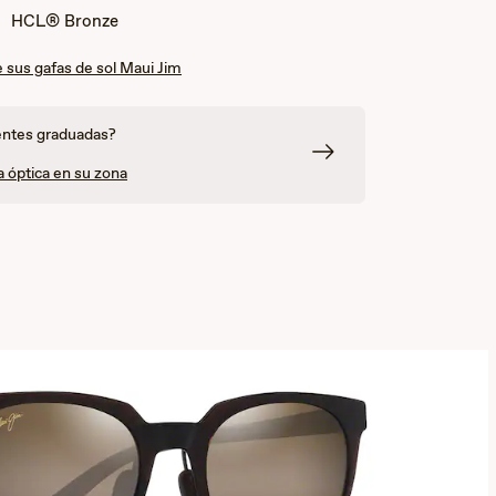
:
HCL® Bronze
 sus gafas de sol Maui Jim
entes graduadas?
a óptica en su zona