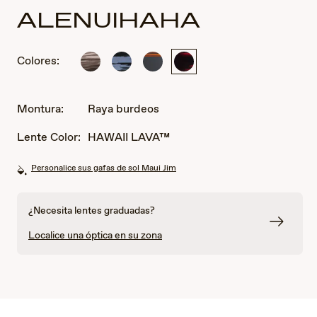
ALENUIHAHA
Colores:
Raya
Raya
Raya
Raya
gris
negra
marrón
burdeos
oscuro
azulada
oscura
Montura:
Raya burdeos
Lente Color:
HAWAII LAVA™
Personalice sus gafas de sol Maui Jim
¿Necesita lentes graduadas?
Localice una óptica en su zona