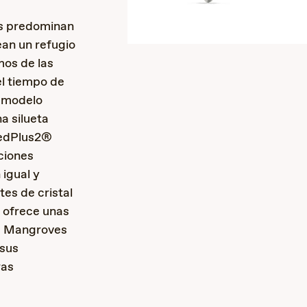
es predominan
ean un refugio
mos de las
el tiempo de
e modelo
a silueta
zedPlus2®
ciones
 igual y
tes de cristal
n ofrece unas
lo, Mangroves
 sus
ras