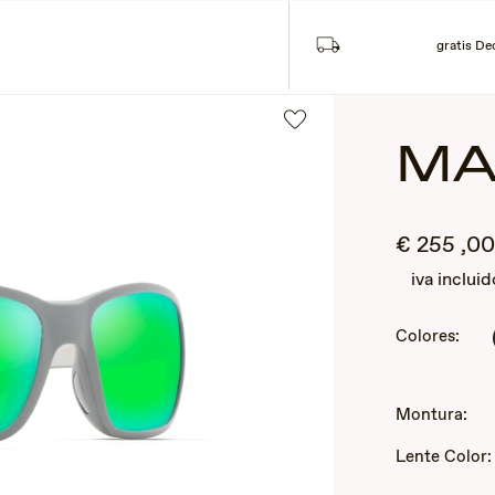
Búsqueda
Cu
L
COLECCIONES
gratis De
MA
€
255
,0
iva incluid
Colores:
2
of
Montura:
3
Lente Color