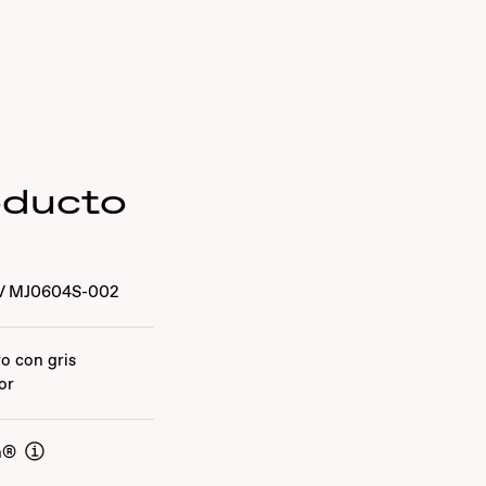
oducto
/
MJ0604S-002
o con gris
ior
n®