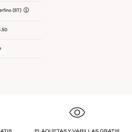
erfino (ST)
5.50
e
ATIS
PLAQUETAS Y VARILLAS GRATIS