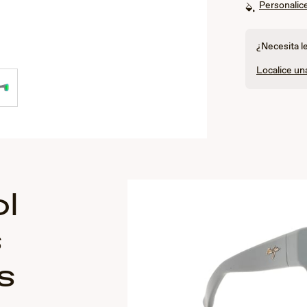
Personalice
¿Necesita l
Localice un
l
s
s