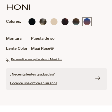
HONI
Colores:
Brillante
Gris
Marfil
Habana
Arenisca
Puesta
Negro
tortuga
sólido
oscuro
con
de
a
mate
brillante
azul
sol
rayas
Montura:
Puesta de sol
Lente Color:
Maui Rose®
Personalice sus gafas de sol Maui Jim
¿Necesita lentes graduadas?
Localice una óptica en su zona