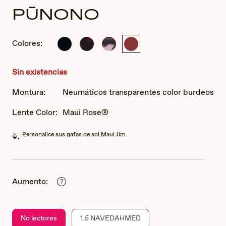
PŪNONO
Colores:
Brillante
Habana
Habana
Neumáticos
Negro
oscuro
rosa
transparentes
brillante
brillante
color
Sin existencias
con
burdeos
manchas
Montura:
Neumáticos transparentes color burdeos
Lente Color:
Maui Rose®
Personalice sus gafas de sol Maui Jim
Aumento:
No lectores
1.5 NAVEDAHMED