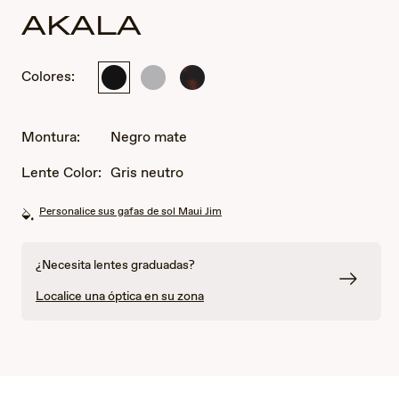
AKALA
Colores:
Negro
Gris
Habana
mate
transparente
oscuro/mate
mate
Montura:
Negro mate
Lente Color:
Gris neutro
Personalice sus gafas de sol Maui Jim
¿Necesita lentes graduadas?
Localice una óptica en su zona