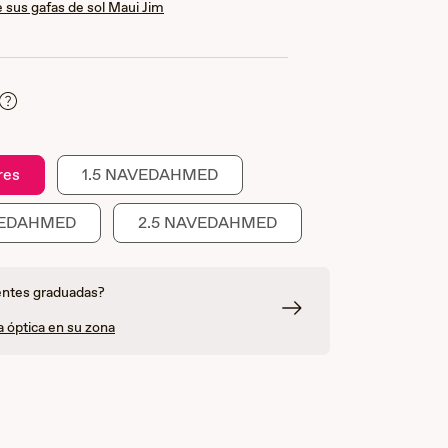
 sus gafas de sol Maui Jim
res
1.5 NAVEDAHMED
VEDAHMED
2.5 NAVEDAHMED
entes graduadas?
a óptica en su zona