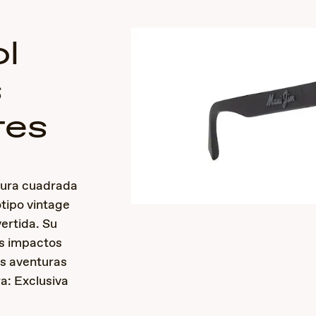
l
s
res
tura cuadrada
otipo vintage
vertida. Su
os impactos
s aventuras
ra: Exclusiva