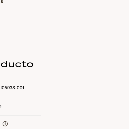
es
oducto
J0593S-001
e
o