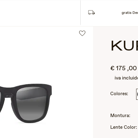
Búsqueda
Cu
L
COLECCIONES
gratis De
KU
€
175
,0
iva incluid
Colores:
2
of
Montura:
3
Lente Color