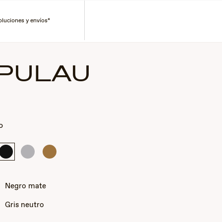
Corporate Gifts
Buscar un distribuidor
Servicio al cliente
enta
Carro
oluciones y envíos*
PULAU
0
o
Negro
Gris
Amarillo
mate
transparente
Miel
mate
Transparente
Mate
Negro mate
:
Gris neutro