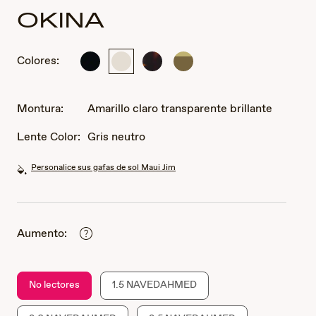
OKINA
Colores:
Brillante
Amarillo
Habana
Verde
Negro
claro
oscuro
translúcido
transparente
brillante
brillante
brillante
a
Montura:
Amarillo claro transparente brillante
amarillo
Lente Color:
Gris neutro
Personalice sus gafas de sol Maui Jim
Aumento:
No lectores
1.5 NAVEDAHMED