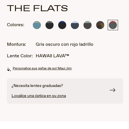
THE FLATS
Colores:
Negro
Negro
Negro/Azul
Azul
Marrón
Negro
Gris
con
mate
mate
Marino
con
con
oscuro
rayas
con
con
Menta
tortuga
con
verde
gris
Celeste
rojo
Montura:
Gris oscuro con rojo ladrillo
azulado
ladrillo
Lente Color:
HAWAII LAVA™
Personalice sus gafas de sol Maui Jim
¿Necesita lentes graduadas?
Localice una óptica en su zona