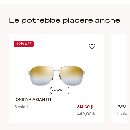
Le potrebbe piacere anche
30% OFF
PROVA
‘ONIPA‘A ASIAN FIT
PU‘U K
3 colori
314,30 $
2 colori
449,00 $