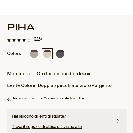
PIHA
(143)
Colori:
Argento
Oro
Canna
opaco
lucido
di
con
con
fucile
marrone
bordeaux
lucido
Montatura:
Oro lucido con bordeaux
con
nero
Lente Colore:
Doppia specchiatura oro - argento
Personalizza i tuoi Occhiali da sole Maui Jim
Hai bisogno di lenti graduate?
Trova il negozio di ottica più vicino a te