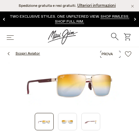
Salta
Ulteriori informazioni
Spedizione gratuita e resi gratuiti.
al
contenuto
TWO EXCLUSIVE STYLES. ONE UNFILTERED VIEW.
SHOP RIMLESS.
principale
SHOP FULL RIM.
Ricerca
Cart
Menù
Scopri Aviator
PROVA
1
of
3