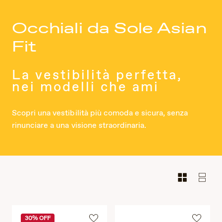
Occhiali da Sole Asian
Fit
La vestibilità perfetta,
nei modelli che ami
Scopri una vestibilità più comoda e sicura, senza
rinunciare a una visione straordinaria.
30% OFF