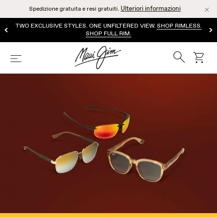
Salta
Ulteriori informazioni
Spedizione gratuita e resi gratuiti.
al
contenuto
TWO EXCLUSIVE STYLES. ONE UNFILTERED VIEW.
SHOP RIMLESS.
principale
SHOP FULL RIM.
Ricerca
Cart
Menù