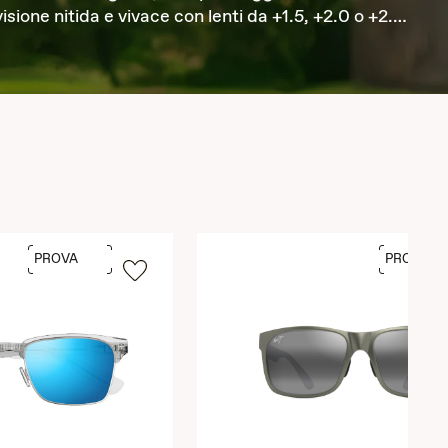
ione nitida e vivace con lenti da +1.5, +2.0 o +2.5,
 in un’ampia gamma di modelli da uomo e da donna.
PROVA
PROVA