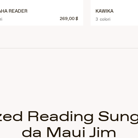
HA READER
KAWIKA
269,00 $
ri
3 colori
zed Reading Sun
da Maui Jim