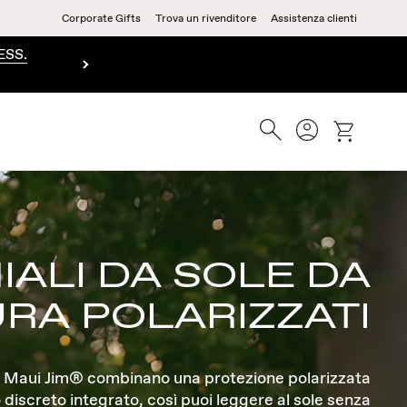
Corporate Gifts
Trova un rivenditore
Assistenza clienti
ESS.
Ricerca
Account
Cart
IALI DA SOLE DA
RA POLARIZZATI
ura Maui Jim® combinano una protezione polarizzata
iscreto integrato, così puoi leggere al sole senza