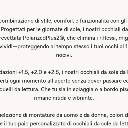
combinazione di stile, comfort e funzionalità con gli
rogettati per le giornate di sole, i nostri occhiali d
revettata PolarizedPlus2®, che elimina i riflessi, migl
ù vividi—proteggendo al tempo stesso i tuoi occhi al
nocivi.
azioni +1.5, +2.0 e +2.5, i nostri occhiali da sole da l
erti ogni momento all’aperto senza dover passare c
quelli da lettura. Che tu sia in spiaggia o a bordo pis
rimane nitida e vibrante.
selezione di montature da uomo e da donna, colori di l
il tuo paio personalizzato di occhiali da sole da let