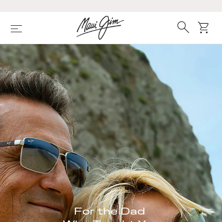
Zum
Hauptinhalt
springen
Suche
Wage
Speisekarte
For the Dad