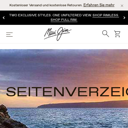
Zum
Erfahren Sie mehr
Kostenloser Versand und kostenlose Retouren.
Hauptinhalt
springen
TWO EXCLUSIVE STYLES. ONE UNFILTERED VIEW.
SHOP RIMLESS.
SHOP FULL RIM.
Suche
Wage
Speisekarte
SEITENVERZEI